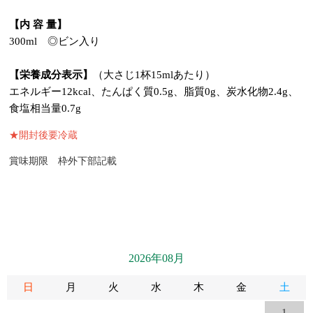
【内 容 量】
300ml ◎ビン入り
【栄養成分表示】
（大さじ1杯15mlあたり）
エネルギー12kcal、たんぱく質0.5g、脂質0g、炭水化物2.4g、
食塩相当量0.7g
★開封後要冷蔵
賞味期限 枠外下部記載
2026年08月
日
月
火
水
木
金
土
1