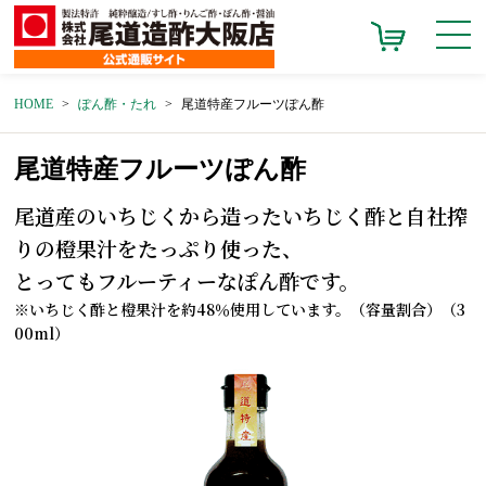
HOME
ぽん酢・たれ
尾道特産フルーツぽん酢
尾道特産フルーツぽん酢
尾道産のいちじくから造ったいちじく酢と自社搾
りの橙果汁をたっぷり使った、
とってもフルーティーなぽん酢です。
※いちじく酢と橙果汁を約48％使用しています。（容量割合）（3
00ml）